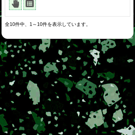
全10件中、1～10件を表示しています。