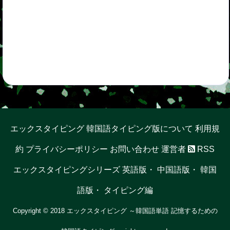
エックスタイピング 韓国語タイピング版について
利用規
約
プライバシーポリシー
お問い合わせ
運営者
RSS
エックスタイピングシリーズ
英語版
・
中国語版
・
韓国
語版
・
タイピング編
Copyright © 2018 エックスタイピング ～韓国語単語 記憶するための