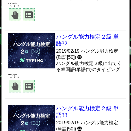
です。
ハングル能力検定２級 単
語32
2019/02/19 ハングル能力検定
(単語[50])
ハングル能力検定２級に出てく
る韓国語(単語)でのタイピング
です。
ハングル能力検定２級 単
語33
2019/02/19 ハングル能力検定
(単語[50])