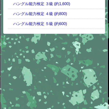
ハングル能力検定 ３級 (約1,600)
ハングル能力検定 ４級 (約800)
ハングル能力検定 ５級 (約600)