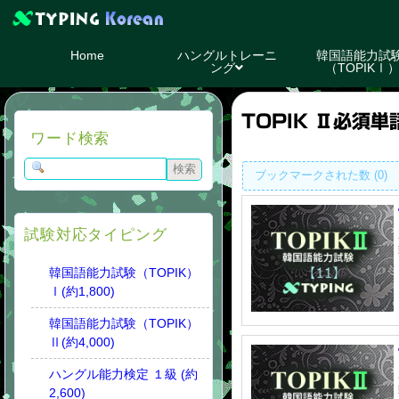
Home
ハングルトレーニ
韓国語能力試
ング
（TOPIKⅠ
TOPIK Ⅱ必須単
ワード検索
ブックマークされた数 (0)
試験対応タイピング
韓国語能力試験（TOPIK）
Ⅰ(約1,800)
韓国語能力試験（TOPIK）
Ⅱ(約4,000)
ハングル能力検定 １級 (約
2,600)