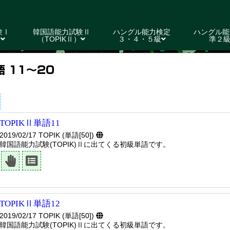
験Ⅰ
韓国語能力試験Ⅱ
ハングル能力検定
ハングル能
）
（TOPIKⅡ）
３・４・５級
準２
語 11～20
TOPIKⅡ単語11
2019/02/17 TOPIK (単語[50])
韓国語能力試験(TOPIK)Ⅱに出てくる初級単語です。
TOPIKⅡ単語12
2019/02/17 TOPIK (単語[50])
韓国語能力試験(TOPIK)Ⅱに出てくる初級単語です。