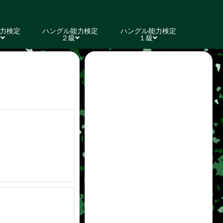
力検定
ハングル能力検定
ハングル能力検定
級
２級
１級