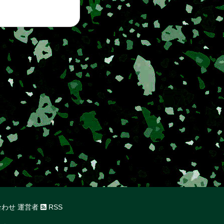
合わせ
運営者
RSS