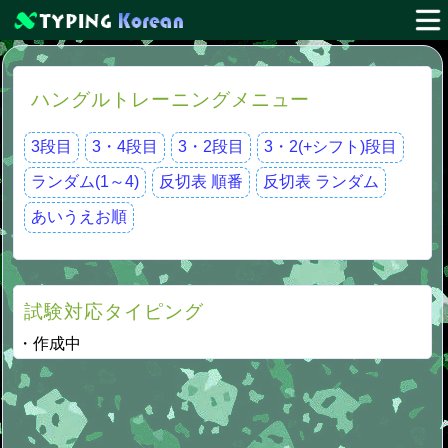
ハングルトレーニングメニュー
3段目
3・4段目
3・2段目
3・2(+シフト)段目
ランダム(1～4)
反切表 順番
反切表 ランダム
あいうえお順
試験対応タイピング
・作成中