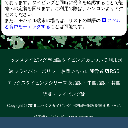
ております。タイピングと同時に発音を確認することで記
憶への定着を図ります。ご利用の際は、パソコンよりアク
セスください。
また、モバイル端末の場合は、リストの単語の
スペル
と音声をチェックする
ことは可能です。
エックスタイピング 韓国語タイピング版について
利用規
約
プライバシーポリシー
お問い合わせ
運営者
RSS
エックスタイピングシリーズ
英語版
・
中国語版
・
韓国
語版
・
タイピング編
Copyright © 2018 エックスタイピング ～韓国語単語 記憶するための
韓国語タイピング～ rights reserved.